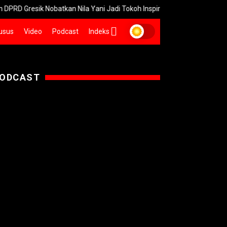
ik Nobatkan Nila Yani Jadi Tokoh Inspiratif UMKM
DLH Catat 47
usus
Video
Podcast
Indeks
ODCAST