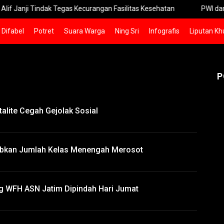
Tindak Tegas Kecurangan Fasilitas Kesehatan
PWI dan DPRD Gres
Difabel
Potret
Suara Warga
Ning Sri
Infografis
Liputan Kh
P
alite Cegah Gejolak Sosial
abkan Jumlah Kelas Menengah Merosot
ng WFH ASN Jatim Dipindah Hari Jumat