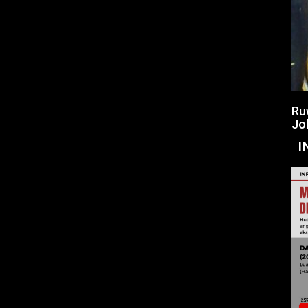
Ru
Jo
I