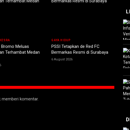
L
KESRA
GAYA HIDUP
 Bromo Meluas
PSSI Tetapkan de Red FC
n Terhambat Medan
Bermarkas Resmi di Surabaya
6 August 2026
6
uk memberi komentar.
D