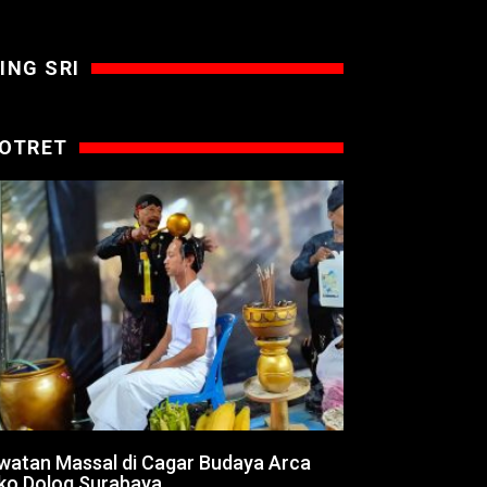
ING SRI
OTRET
watan Massal di Cagar Budaya Arca
ko Dolog Surabaya