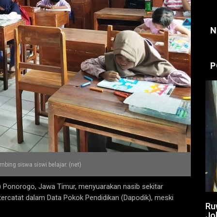
N
P
bing siswa siswi belajar. (net)
 Ponorogo, Jawa Timur, menyuarakan nasib sekitar
tercatat dalam Data Pokok Pendidikan (Dapodik), meski
Ru
Jo