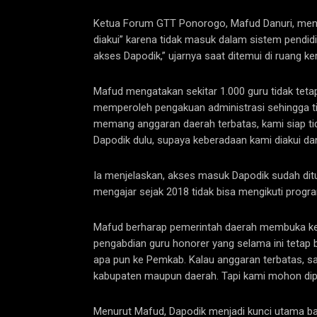
Ketua Forum GTT Ponorogo, Mafud Danuri, menga
diakui” karena tidak masuk dalam sistem pendi
akses Dapodik,” ujarnya saat ditemui di ruang ke
Mafud mengatakan sekitar 1.000 guru tidak tetap
memperoleh pengakuan administrasi sehingga ti
memang anggaran daerah terbatas, kami siap ti
Dapodik dulu, supaya keberadaan kami diakui d
Ia menjelaskan, akses masuk Dapodik sudah ditu
mengajar sejak 2018 tidak bisa mengikuti progr
Mafud berharap pemerintah daerah membuka ke
pengabdian guru honorer yang selama ini tetap 
apa pun ke Pemkab. Kalau anggaran terbatas, sa
kabupaten maupun daerah. Tapi kami mohon dipe
Menurut Mafud, Dapodik menjadi kunci utama ba