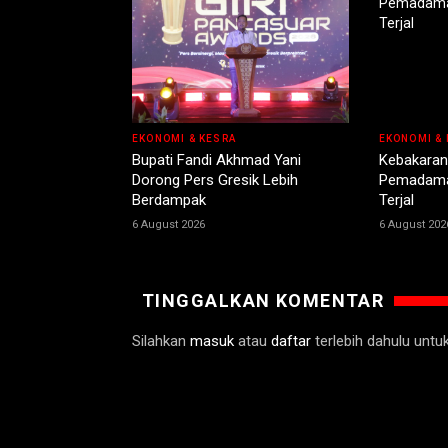
EKONOMI & KESRA
EKONOMI & 
Bupati Fandi Akhmad Yani
Kebakaran
Dorong Pers Gresik Lebih
Pemadama
Berdampak
Terjal
6 August 2026
6 August 202
TINGGALKAN KOMENTAR
Silahkan
masuk
atau
daftar
terlebih dahulu unt