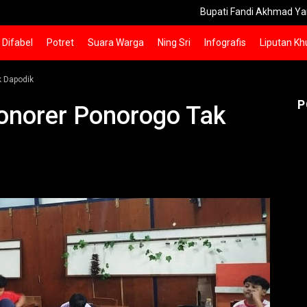
Bupati Fandi Akhmad Yani Dorong 
Difabel
Potret
Suara Warga
Ning Sri
Infografis
Liputan Kh
k Dapodik
P
Honorer Ponorogo Tak