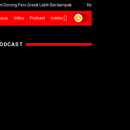
Pers Gresik Lebih Berdampak
Kebakaran Bromo Meluas Pemada
usus
Video
Podcast
Indeks
ODCAST