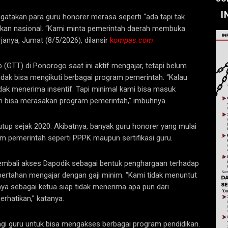
I
takan para guru honorer merasa seperti “ada tapi tak
dikan nasional. “Kami minta pemerintah daerah membuka
rjanya, Jumat (8/5/2026), dilansir
k
ompas.com
.
 (GTT) di Ponorogo saat ini aktif mengajar, tetapi belum
dak bisa mengikuti berbagai program pemerintah. “Kalau
dak menerima insentif. Tapi minimal kami bisa masuk
an bisa merasakan program pemerintah,” imbuhnya.
tup sejak 2020. Akibatnya, banyak guru honorer yang mulai
am pemerintah seperti PPPK maupun sertifikasi guru.
mbali akses Dapodik sebagai bentuk penghargaan terhadap
bertahan mengajar dengan gaji minim. “Kami tidak menuntut
ya sebagai ketua siap tidak menerima apa pun dari
rhatikan,” katanya.
gi guru untuk bisa mengakses berbagai program pendidikan.