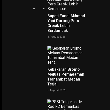
Bupati Fandi Akhmad
Yani Dorong Pers
Gresik Lebih
Berdampak
Home
Hasto : Bulan Bung Karno Momentum Pembebasan Rakyat Marhaen
Hasto : Bulan Bung Karno
6 August 2026
Momentum Pembebasan
Rakyat Marhaen
-
Rudy Hartono
9 June 2026
Kebakaran Bromo
Meluas Pemadaman
Terhambat Medan
Terjal
6 August 2026