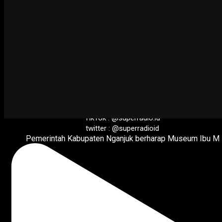
superradio.id
Salam Merdeka!
FB Fanpage : @superradio.id
TikTok : @superradio.id
twitter : @superradioid
Pemerintah Kabupaten Nganjuk berharap Museum Ibu M