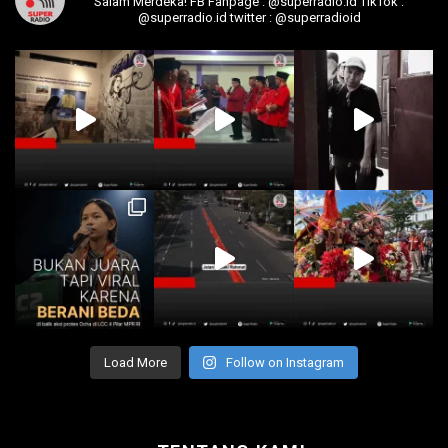
Salam Merdeka!
FB Fanpage : @superradio.id
TikTok :
@superradio.id
twitter : @superradioid
Load More
Follow on Instagram