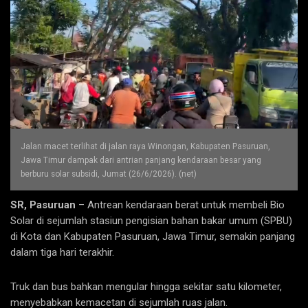
Jalan macet terlihat di jalan raya Winongan, Kabupaten Pasuruan,
Jawa Timur dampak dari antrian panjang kendaraan besar yang
berburu solar subsidi, Jumat (26/6/2026). (net)
SR, Pasuruan
– Antrean kendaraan berat untuk membeli Bio
Solar di sejumlah stasiun pengisian bahan bakar umum (SPBU)
di Kota dan Kabupaten Pasuruan, Jawa Timur, semakin panjang
dalam tiga hari terakhir.
Truk dan bus bahkan mengular hingga sekitar satu kilometer,
menyebabkan kemacetan di sejumlah ruas jalan.