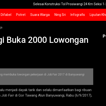
Selesai Konstruksi Tol Prosiwangi 24 Km Seksi 1-2 Siap Ope
Difabel
Potret
Suara Warga
Ning Sri
Infografis
Liputan Kh
ja
P
gi Buka 2000 Lowongan
ng membuka lowongan pekerjaan di Job Fair 2017 di Banyuwangi
alu menjadi dayak tarik dan selalu dimanfaatkan bagi ribuan
n
Job Fair
di Gor Tawang Alun Banyuwangi, Rabu (6/9/2017),