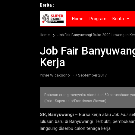
Berita :
Home
Program
Berita
Home
Job Fair Banyuwangi Buka 2000 Lowongan Ker
Job Fair Banyuwan
Kerja
-
Yovie Wicaksono
7 September 2017
Ratusan orang menyerbu stand dari 50 perusahaan ya
(foto : Superradio/Fransiscus Wawan)
SR, Banyuwangi
– Bursa kerja atau
Job Fair
sel
lulusan baru di Banyuwangi. Terbukti, pembukaa
langsung diserbu calon tenaga kerja.