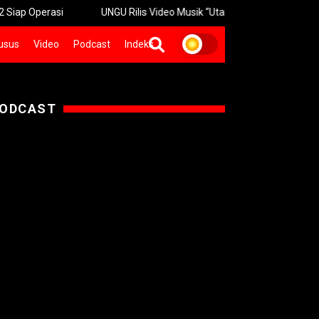
rasi
UNGU Rilis Video Musik “Utara-Selatan” Sambut Konser 30
usus
Video
Podcast
Indeks
ODCAST