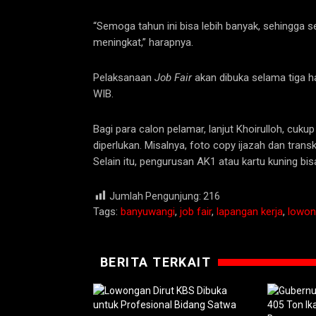
“Semoga tahun ini bisa lebih banyak, sehingga s
meningkat,” harapnya.
Pelaksanaan
Job Fair
akan dibuka selama tiga ha
WIB.
Bagi para calon pelamar, lanjut Khoirulloh, cu
diperlukan. Misalnya, foto copy ijazah dan transkr
Selain itu, pengurusan AK1 atau kartu kuning bis
Jumlah Pengunjung:
216
Tags:
banyuwangi
,
job fair
,
lapangan kerja
,
lowon
BERITA TERKAIT