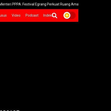
PA: Festival Egrang Perkuat Ruang Aman Anak Jember
Karnava
usus
Video
Podcast
Indeks