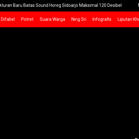
 Batas Sound Horeg Sidoarjo Maksimal 120 Desibel
Menteri PP
Difabel
Potret
Suara Warga
Ning Sri
Infografis
Liputan Kh