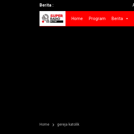
Berita :
Aturan Baru
Home
Program
Berita
Home
gereja katolik