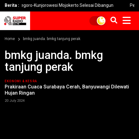
snegoro-Kunjorowesi Mojokerto Selesai Dibangun
Berita :
Pemkot Mojok
Home
bmkg juanda. bmkg tanjung perak
bmkg juanda. bmkg
tanjung perak
EKONOMI & KESRA
Prakiraan Cuaca Surabaya Cerah, Banyuwangi Dilewati
Hujan Ringan
20 July 2024