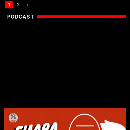
1
2
»
PODCAST