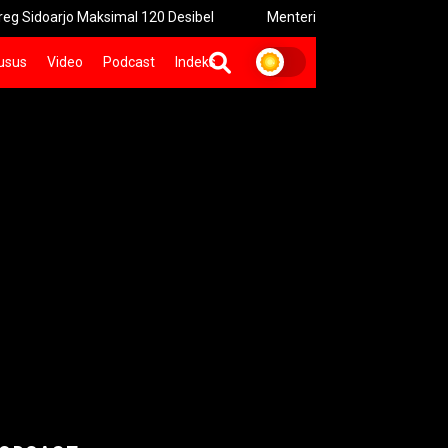
o Maksimal 120 Desibel
Menteri PPPA: Festival Egrang Perku
usus
Video
Podcast
Indeks