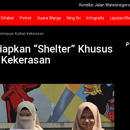
Koneksi Jalan Watesnegoro-Kunjoro
Difabel
Potret
Suara Warga
Ning Sri
Infografis
Liputan Kh
erempuan Korban Kekerasan
P
iapkan “Shelter” Khusus
 Kekerasan