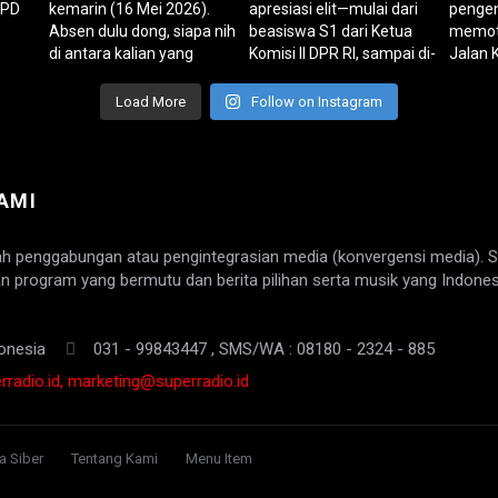
Load More
Follow on Instagram
AMI
ah penggabungan atau pengintegrasian media (konvergensi media). 
n program yang bermutu dan berita pilihan serta musik yang Indones
onesia
031 - 99843447 , SMS/WA : 08180 - 2324 - 885
radio.id, marketing@superradio.id
 Siber
Tentang Kami
Menu Item