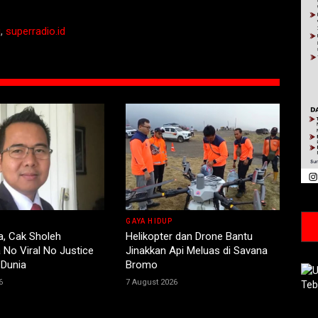
g
,
superradio.id
GAYA HIDUP
a, Cak Sholeh
Helikopter dan Drone Bantu
No Viral No Justice
Jinakkan Api Meluas di Savana
 Dunia
Bromo
6
7 August 2026