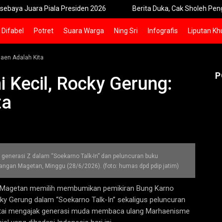
a Piala Presiden 2026
Berita Duka, Cak Sholeh Pengacara No Vi
Difabel
Potret
Suara Warga
Ning Sri
Infografis
Liputan Kh
haen Adalah Kita
P
 Kecil, Rocky Gerung:
ta
 generasi Z dalam “Soekarno Talk-In” dan peluncuran buku
angan Magetan, Minggu (28/6/2026). (foto: humas dpd pdip jatim)
 Magetan memilih membumikan pemikiran Bung Karno
ocky Gerung dalam “Soekarno Talk-In” sekaligus peluncuran
partai mengajak generasi muda membaca ulang Marhaenisme