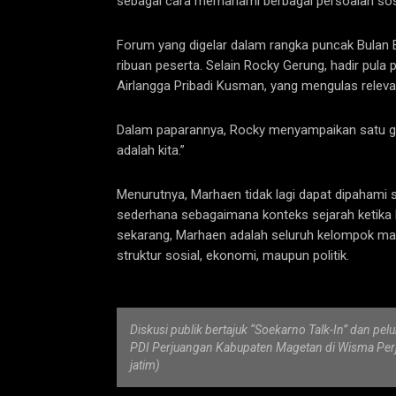
sebagai cara memahami berbagai persoalan sosial
Forum yang digelar dalam rangka puncak Bulan 
ribuan peserta. Selain Rocky Gerung, hadir pula 
Airlangga Pribadi Kusman, yang mengulas relev
Dalam paparannya, Rocky menyampaikan satu g
adalah kita.”
Menurutnya, Marhaen tidak lagi dapat dipahami s
sederhana sebagaimana konteks sejarah ketika
sekarang, Marhaen adalah seluruh kelompok mas
struktur sosial, ekonomi, maupun politik.
Diskusi publik bertajuk “Soekarno Talk-In” dan pe
PDI Perjuangan Kabupaten Magetan di Wisma Per
jatim)