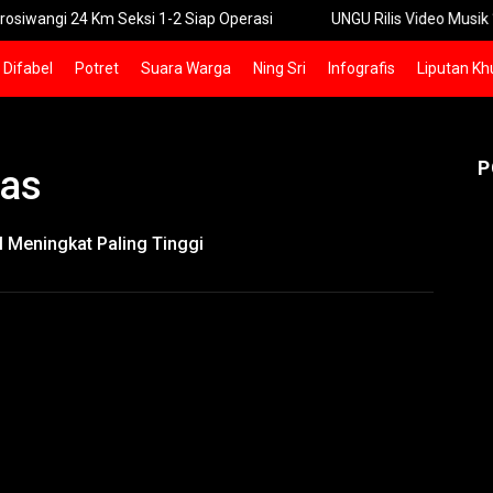
24 Km Seksi 1-2 Siap Operasi
UNGU Rilis Video Musik “Utara-Se
Difabel
Potret
Suara Warga
Ning Sri
Infografis
Liputan Kh
P
pas
I Meningkat Paling Tinggi