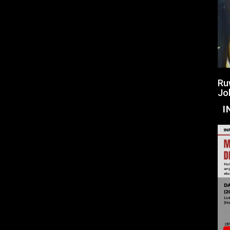
Ru
Jo
I