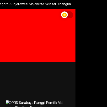
jorowesi Mojokerto Selesai Dibangun
Pemkot Mojokerto Hidupk