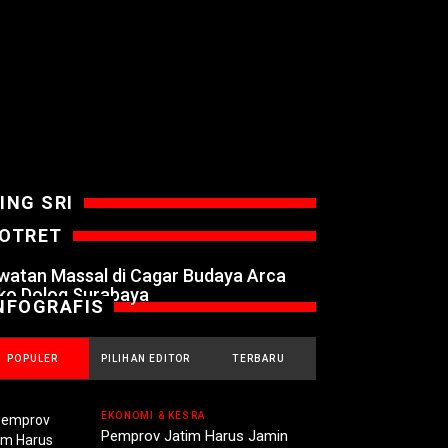
ING SRI
OTRET
watan Massal di Cagar Budaya Arca
ko Dolog Surabaya
NFOGRAFIS
POPULER
PILIHAN EDITOR
TERBARU
EKONOMI & KESRA
Pemprov Jatim Harus Jamin