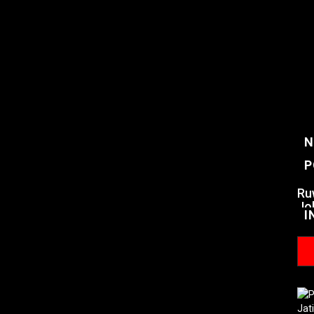
N
P
Ru
Jo
I