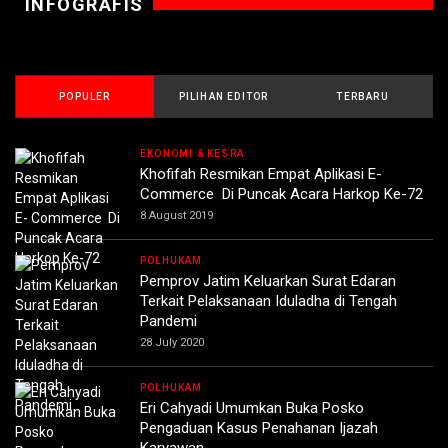
INFOGRAFIS
POPULER
PILIHAN EDITOR
TERBARU
EKONOMI & KESRA
Khofifah Resmikan Empat Aplikasi E-
Commerce Di Puncak Acara Harkop Ke-72
8 August 2019
POLHUKAM
Pemprov Jatim Keluarkan Surat Edaran
Terkait Pelaksanaan Iduladha di Tengah
Pandemi
28 July 2020
POLHUKAM
Eri Cahyadi Umumkan Buka Posko
Pengaduan Kasus Penahanan Ijazah