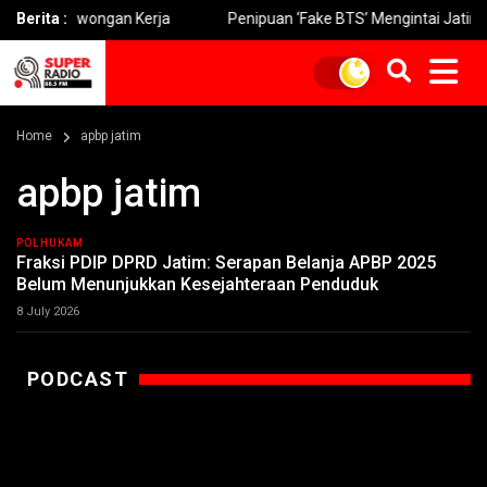
pu Lowongan Kerja
Berita :
Penipuan ‘Fake BTS’ Mengintai Jatim Warg
Home
apbp jatim
apbp jatim
POLHUKAM
Fraksi PDIP DPRD Jatim: Serapan Belanja APBP 2025
Belum Menunjukkan Kesejahteraan Penduduk
8 July 2026
PODCAST