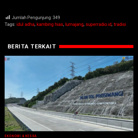
Jumlah Pengunjung:
349
Tags:
idul adha
,
kambing hias
,
lumajang
,
superradio.id
,
tradisi
BERITA TERKAIT
EKONOMI & KESRA