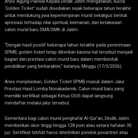
Aries Agung Paewai Kepala Dindik Jatim mengatakan, kuota
‘
Golden Ticket’
sudah disediakan sejak beberapa tahun terakhir
untuk mendukung jiwa kepemimpinan murid sekaligus bentuk
apresiasi terhadap nilai spiritual, keimanan, dan ketakwaan
calon murid baru SMA/SMK di Jatim.
“Dengan hasil positif beberapa tahun terakhir pada penerimaan
SPMB,
golden ticket
tetap diberikan karena hal tersebut menjadi
bagian dari prestasi calon murid baru dalam membentuk
pendidikan yang berkarakter,” katanya, Minggu (17/5/2026).
Aries menjelaskan,
Golden Ticket
SPMB masuk dalam Jalur
Prestasi Hasil Lomba Nonakademik. Calon murid baru yang
memiliki sertifikat sebagai Ketua OSIS dapat langsung
mendaftar melalui jalur tersebut.
Sementara bagi calon murid penghafal Al-Qur’an, Dindik Jatim
memberikan skor tinggi hingga 128 poin atau setara hafalan 30
juz. Sertifikat
tahfidz
harus diterbitkan pondok pesantren atau