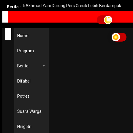
pati Fandi Akhmad Yani Dorong Pers Gresik Lebih Berdampak
K
Berita :
Home
sumberawan
Home
sumberawan
Program
NUSANTARA
Mengenal Satu-Satunya Stupa di Jawa Timur
4 July 2018
Berita
Difabel
Potret
Suara Warga
Ning Sri