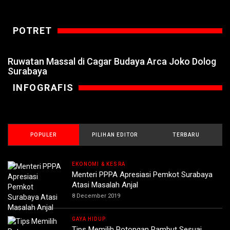
POTRET
Ruwatan Massal di Cagar Budaya Arca Joko Dolog
Surabaya
INFOGRAFIS
POPULER
PILIHAN EDITOR
TERBARU
EKONOMI & KESRA
Menteri PPPA Apresiasi Pemkot Surabaya
Atasi Masalah Anjal
8 December 2019
GAYA HIDUP
Tips Memilih Potongan Rambut Sesuai