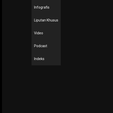
Infografis
Liputan Khusus
EKONOMI & KESRA
AJI Galang Donasi Korban Banjir Bandang Jayapura
Video
21 March 2019
Podcast
PODCAST
Indeks