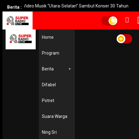
is Video Musik “Utara-Selatan” Sambut Konser 30 Tahun
Pakuwon
Berita :
Home
Home
korban banjir bandang
korban banjir bandang
Program
EKONOMI & KESRA
Kemendagri Salurkan Bantuan di Posko Banjir Karang
Berita
Tengah
3 January 2020
Difabel
Potret
Suara Warga
Ning Sri