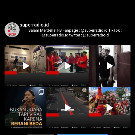
superradio.id
Salam Merdeka!
FB Fanpage : @superradio.id
TikTok :
@superradio.id
twitter : @superradioid