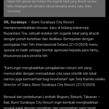
Sajian teh spesial dari koleksi the organik lokal yang diracik secara
teliti. Hidangan teh semakin nikmat bersama aneka cake. (foto:
istimewa)
SR, Surabaya
— Bumi Surabaya City Resort
mempersembahkan inovasi baru di bidang kulinernya:
Nusantara Tea, sebuah koleksi teh organik lokal yang diracik
dengan penuh ketelitian dan dedikasi. Bertepatan dengan
peringatan Hari Teh Internasional Selasa (21/5/2024) menu
spesial ini hadir sebagai bentuk apresiasi kepada para tamu,
khususnya para pecinta teh.
“Kami ingin menghadirkan pengalaman minum teh yang
memorable dengan memadukan cita rasa otentik teh lokal
namun juga bermanfaat bagi kesehatan” ujar Sely Kamila selaku
Director of Sales, Bumi Surabaya City Resort (21/5/2024)
Berasal dari perkebunan Lembah Angseri, Baturiti, Tabanan –
Bali, Bumi Surabaya City Resort ingin kembali menghadirkan
produk lokal dengan pemilihan dan pengolahan yang tepat