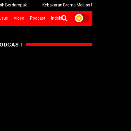
pak
Kebakaran Bromo Meluas Pemadaman Terhambat Medan T
usus
Video
Podcast
Indeks
ODCAST