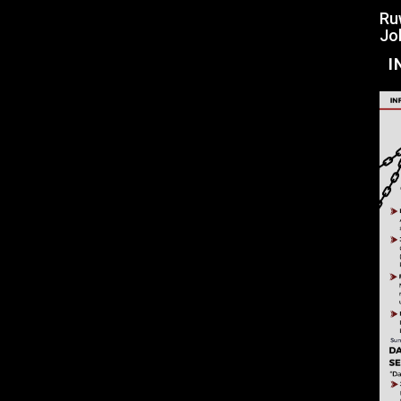
Ru
Jo
I