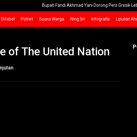
Bupati Fandi Akhmad Yani Dorong Pers Gresik Lebih Berdam
Difabel
Potret
Suara Warga
Ning Sri
Infografis
Liputan Kh
P
e of The United Nation
njutan