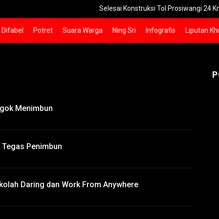
Selesai Konstruksi Tol Prosiwangi 24 Km Seksi 1-2
Difabel
Potret
Suara Warga
Ning Sri
Infografis
Liputan Kh
P
rgok Menimbun
k Tegas Penimbun
kolah Daring dan Work From Anywhere