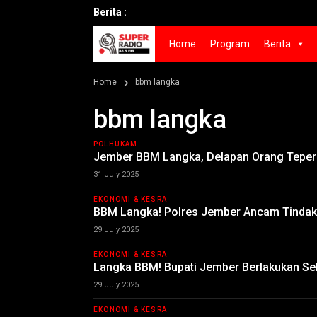
Berita :
Home
Program
Berita
Home
bbm langka
bbm langka
POLHUKAM
Jember BBM Langka, Delapan Orang Tepe
31 July 2025
EKONOMI & KESRA
BBM Langka! Polres Jember Ancam Tinda
29 July 2025
EKONOMI & KESRA
Langka BBM! Bupati Jember Berlakukan Se
29 July 2025
EKONOMI & KESRA