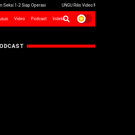
 Siap Operasi
UNGU Rilis Video Musik “Utara-Selatan” Sambut K
usus
Video
Podcast
Indeks
ODCAST