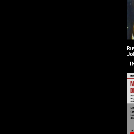
Ru
Jo
I