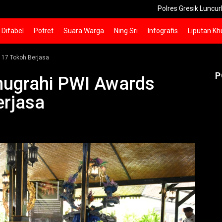
Polres Gresik Luncurkan Layanan 
Difabel
Potret
Suara Warga
Ning Sri
Infografis
Liputan Kh
 17 Tokoh Berjasa
P
ugrahi PWI Awards
erjasa