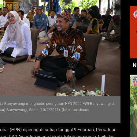
N
imda Banyuwangi menghadiri peringatan HPN 2025 PWI Banyuwangi di
ar) Banyuwangi, Senin (10/2/2025). (foto: fransiscus
nal (HPN) diperingati setiap tanggal 9 Februari, Persatuan
kan PWI Awards kepada tokoh-tokoh pemimpin, baik dari