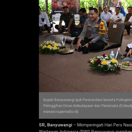
Bupati Banyuwangi Ipuk Fiestiandani beserta Forkop
Pelinggihan Dinas Kebudayaan dan Pariwisata (Disbudp
wawan/superradio.id)
SR, Banyuwangi
– Memperingati Hari Pers Nasio
Wartawan Indonesia (PWI) Banyuwangi memberi