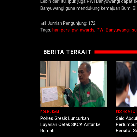
Lebih dari itu, Ipuk juga PWI Banyuwangi dapat
Banyuwangi guna mendukung kemajuan Bumi B
Jumlah Pengunjung:
172
Tags:
hari pers
,
pwi awards
,
PWI Banyuwangi
,
su
BERITA TERKAIT
POLHUKAM
EKONOMI & 
Polres Gresik Luncurkan
Said Abdul
Layanan Cetak SKCK Antar ke
Pertumbuh
Rumah
Bersifat 