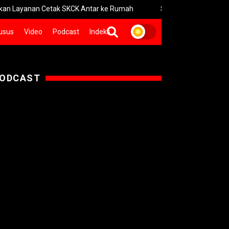
Cetak SKCK Antar ke Rumah
Selamat Hari Hutan Sedunia
usus
Video
Podcast
Indeks
ODCAST