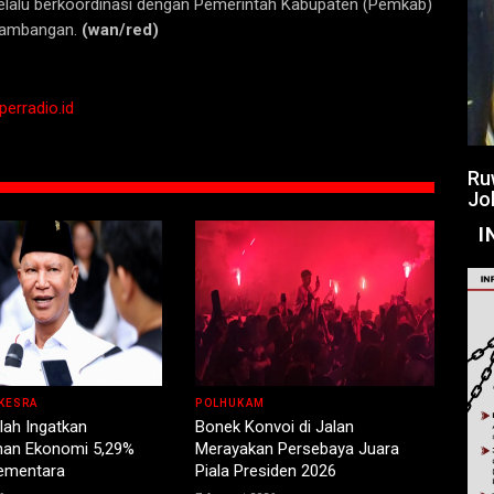
 selalu berkoordinasi dengan Pemerintah Kabupaten (Pemkab)
lambangan.
(wan/red)
perradio.id
Ru
Jo
I
KESRA
POLHUKAM
lah Ingatkan
Bonek Konvoi di Jalan
an Ekonomi 5,29%
Merayakan Persebaya Juara
Sementara
Piala Presiden 2026