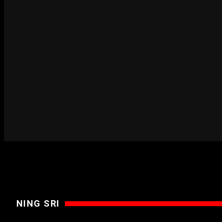
TINGGALKAN KOMENTAR
Silahkan
masuk
atau
daftar
terlebih dahulu untuk memberi
komentar.
PODCAST
NING SRI