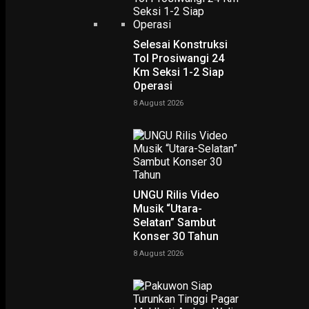
Selesai Konstruksi
Tol Prosiwangi 24
Km Seksi 1-2 Siap
Operasi
Home
Perayaan Suro Bersamaan dengan Muharam? Motif Politik ataukan Akulturas
Perayaan Suro Bersamaa
8 August 2026
dengan Muharam? Motif
Politik ataukan Akulturasi
-
UNGU Rilis Video
Rudy Hartono
8 July 2024
Musik “Utara-
Selatan” Sambut
Konser 30 Tahun
8 August 2026