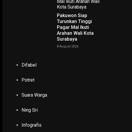
Pakuwon Siap
Turunkan Tinggi
Pagar Mal Ikuti
Arahan Wali Kota
Surabaya
8 August 2026
Difabel
Ketua Persada Kabupaten Malang, Hari Nugroho
Potret
SR, Surabaya
– Tanggal 7 Agustus 2024 merupakan peringatan
Suro 1958 merupakan penanda dimulainya tahun yang baru dan
sakral bagi masyarakat jawa. Bertepatan itu kaum muslimin juga
Suara Warga
merayakan pergantian tahun 1 Muharam 1446 Hijriah. Mengapa in
bisa terjadi?
Ning Sri
Ketua Persada Kabupaten Malang, Hari Nugroho menjelaskan,
Infografis
terjadinya kesamaan tersebut tak lepas dari sejarah kerajaan Isl