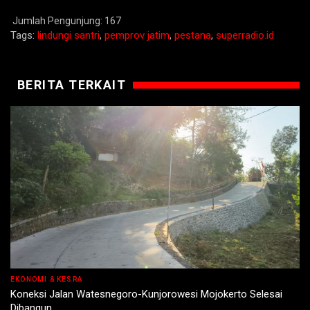
Jumlah Pengunjung:
167
Tags:
lindungi santri
,
pemprov jatim
,
pestana
,
superradio.id
BERITA TERKAIT
EKONOMI & KESRA
Koneksi Jalan Watesnegoro-Kunjorowesi Mojokerto Selesai
Dibangun