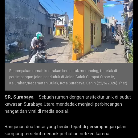
Penampakan rumah kontrakan berbentuk meruncing, terletak di
persimpangan jalan penduduk di Jalan Bulak Cumpat Srono IV,
Kelurahan/Kecamatan Bulak, Kota Surabaya, Senin (22/6/2026). (net)
SR, Surabaya
– Sebuah rumah dengan arsitektur unik di sudut
kawasan Surabaya Utara mendadak menjadi perbincangan
hangat dan viral di media sosial.
Bangunan dua lantai yang berdiri tepat di persimpangan jalan
kampung tersebut menarik perhatian netizen karena