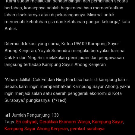
“Kami sudah melakukan pendampingan dan pembinaan secara
bertahap, konsepnya adalah bagaimana bisa memanfaatkan
lahan disekitarnya atau di pekarangannya. Minimal untuk
memenuhi kebutuhan gizi dan ketahanan pangan keluarga,” kata
Antiek.
Ditemui di lokasi yang sama, Ketua RW 09 Kampung Sayur
Ahong Kenjeran, Yoyok Suhendra mengaku bersyukur karena
Cak Eri dan Ning Rini melakukan peninjauan dan pengawasan
langsung terhadap Kampung Sayur Ahong Kenjeran.
“Alhamdulillah Cak Eri dan Ning Rini bisa hadir di kampung kami.
Sebab, kami ingin memperlihatkan Kampung Sayur Ahong, yakni
ingin menjadi salah satu daerah penggerak ekonomi di Kota
Surabaya,” pungkasnya.
(*/red)
Jumlah Pengunjung:
138
Tags:
Eri cahyadi
,
Gerakkan Ekonomi Warga
,
Kampung Sayur
,
Kampung Sayur Ahong Kenjeran
,
pemkot surabaya