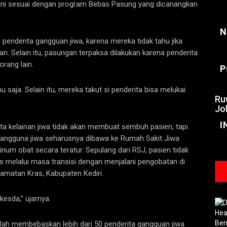
 ini sesuai dengan program Bebas Pasung yang dicanangkan
N
nderita gangguan jiwa, karena mereka tidak tahu jika
 Selain itu, pasungan terpaksa dilakukan karena penderita
rang lain.
P
saja. Selain itu, mereka takut si penderita bisa melukai
Ru
Jo
I
kelainan jiwa tidak akan membuat sembuh pasien, tapi
gangguna jiwa seharusnya dibawa ke Rumah Sakit Jiwa
inum obat secara teratur. Sepulang dari RSJ, pasien tidak
s melalui masa transisi dengan menjalani pengobatan di
camatan Kras, Kabupaten Kediri.
esda,” ujarnya.
lah membebaskan lebih dari 50 penderita gangguan jiwa