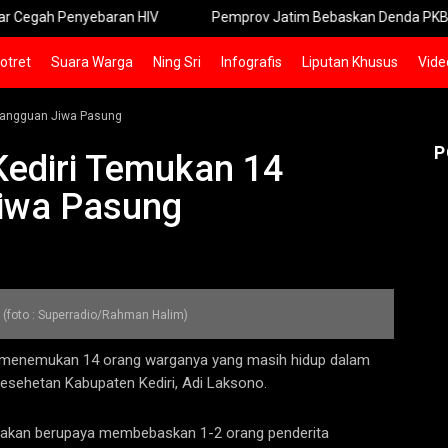
egah Penyebaran HIV
Pemprov Jatim Bebaskan Denda PKB bagi Dr
otret
Suara Warga
Ning Sri
Infografis
Liputan Khusus
Vide
Gangguan Jiwa Pasung
P
Kediri Temukan 14
iwa Pasung
 (foto : Superradio/Rahman Halim)
 menemukan 14 orang warganya yang masih hidup dalam
Kesehetan Kabupaten Kediri, Adi Laksono.
a akan berupaya membebaskan 1-2 orang penderita