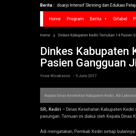
Savana Bromo
Berita :
Sidoarjo Intensif Skrining dan Edukasi Pelajar C
Home
Program
Berita
Difabel
P
Home
Dinkes Kabupaten Kediri Temukan 14 Pasien 
Dinkes Kabupaten 
Pasien Gangguan J
-
Yovie Wicaksono
5 June 2017
Kepala Dinas Kesehetan Kabupaten Kediri, Adi Laksono
SR, Kediri
– Dinas Kesehatan Kabupaten Kediri
pasungan. Temuan ini diakui oleh Kepala Dinas 
Adi mengatakan, Pemkab Kediri setiap bulanny