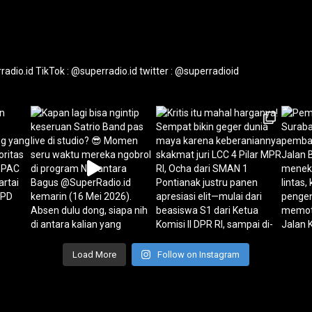
radio.id
TikTok : @superradio.id
twitter : @superradioid
Load More
Follow on Instagram