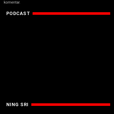
komentar.
PODCAST
NING SRI