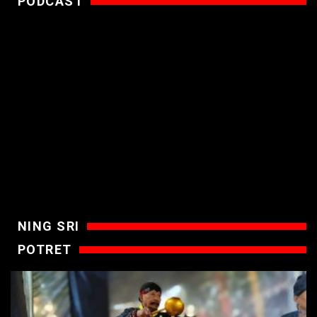
PODCAST
NING SRI
POTRET