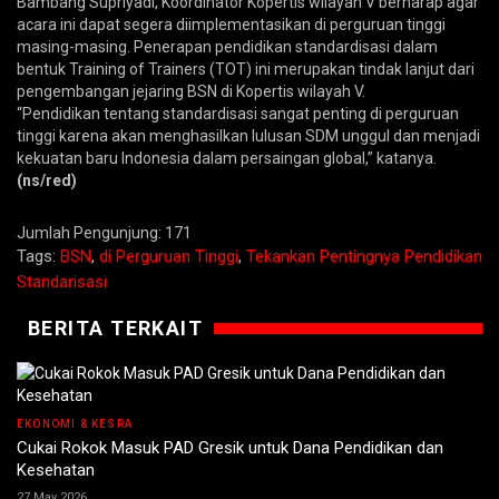
Bambang Supriyadi, Koordinator Kopertis wilayah V berharap agar
acara ini dapat segera diimplementasikan di perguruan tinggi
masing-masing. Penerapan pendidikan standardisasi dalam
bentuk Training of Trainers (TOT) ini merupakan tindak lanjut dari
pengembangan jejaring BSN di Kopertis wilayah V.
“Pendidikan tentang standardisasi sangat penting di perguruan
tinggi karena akan menghasilkan lulusan SDM unggul dan menjadi
kekuatan baru Indonesia dalam persaingan global,” katanya.
(ns/red)
Jumlah Pengunjung:
171
Tags:
BSN
,
di Perguruan Tinggi
,
Tekankan Pentingnya Pendidikan
Standarisasi
BERITA TERKAIT
EKONOMI & KESRA
Cukai Rokok Masuk PAD Gresik untuk Dana Pendidikan dan
Kesehatan
27 May 2026