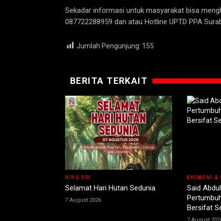
Sekadar informasi untuk masyarakat bisa men
087722288959 dan atau Hotline UPTD PPA Sura
Jumlah Pengunjung:
155
BERITA TERKAIT
NING SRI
EKONOMI & 
Selamat Hari Hutan Sedunia
Said Abdul
Pertumbuh
7 August 2026
Bersifat 
7 August 202