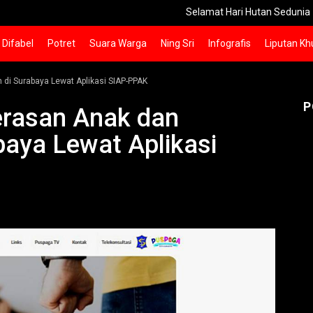
Selamat Hari Hutan Sedunia
Sai
Difabel
Potret
Suara Warga
Ning Sri
Infografis
Liputan Kh
di Surabaya Lewat Aplikasi SIAP-PPAK
P
erasan Anak dan
aya Lewat Aplikasi