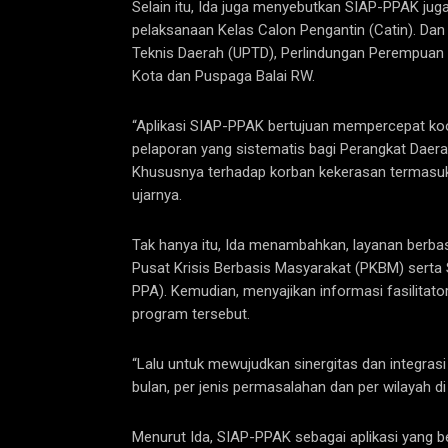
Selain itu, Ida juga menyebutkan SIAP-PPAK jug
pelaksanaan Kelas Calon Pengantin (Catin). Dan
Teknis Daerah (UPTD), Perlindungan Perempuan 
Kota dan Puspaga Balai RW.
“Aplikasi SIAP-PPAK bertujuan mempercepat koo
pelaporan yang sistematis bagi Perangkat Daer
Khususnya terhadap korban kekerasan termasuk
ujarnya.
Tak hanya itu, Ida menambahkan, layanan berbas
Pusat Krisis Berbasis Masyarakat (PKBM) sert
PPA). Kemudian, menyajikan informasi fasili
program tersebut.
“Lalu untuk mewujudkan sinergitas dan integra
bulan, per jenis permasalahan dan per wilayah d
Menurut Ida, SIAP-PPAK sebagai aplikasi yang be