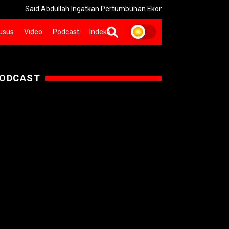
d Abdullah Ingatkan Pertumbuhan Ekonomi 5,29% Bersifat Sementara
usus
Video
Podcast
Indeks
ODCAST