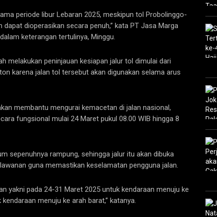
elama periode libur Lebaran 2025, meskipun tol Probolinggo-
m dapat dioperasikan secara penuh,” kata PT Jasa Marga
alam keterangan tertulinya, Minggu.
melakukan peninjauan kesiapan jalur tol dimulai dari
iton karena jalan tol tersebut akan digunakan selama arus
u akan membantu mengurai kemacetan di jalan nasional,
ecara fungsional mulai 24 Maret pukul 08.00 WIB hingga 8
lum sepenuhnya rampung, sehingga jalur itu akan dibuka
erlawanan guna memastikan keselamatan pengguna jalan.
an yakni pada 24-31 Maret 2025 untuk kendaraan menuju ke
k kendaraan menuju ke arah barat,” katanya.