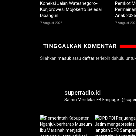
Koneksi Jalan Watesnegoro-
Pemkot Mo
Kunjorowesi Mojokerto Selesai
Permainan 
Dibangun
Anak 2026
7 August 2026
7 August 202
TINGGALKAN KOMENTAR
Silahkan
masuk
atau
daftar
terlebih dahulu unt
superradio.id
Salam Merdeka!
FB Fanpage : @super