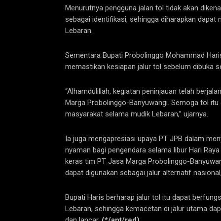
Menurutnya pengguna jalan tol tidak akan diken
sebagai identifikasi, sehingga diharapkan dapat 
Lebaran.
Sementara Bupati Probolinggo Mohammad Haris
memastikan kesiapan jalur tol sebelum dibuka s
“Alhamdulillah, kegiatan peninjauan telah berja
Marga Probolinggo-Banyuwangi. Semoga tol itu d
masyarakat selama mudik Lebaran,” ujarnya.
Ia juga mengapresiasi upaya PT JPB dalam meny
nyaman bagi pengendara selama libur Hari Raya Id
keras tim PT Jasa Marga Probolinggo-Banyuwang
dapat digunakan sebagai jalur alternatif nasional
Bupati Haris berharap jalur tol itu dapat berfu
Lebaran, sehingga kemacetan di jalur utama da
dan lancar.
(*/ant/red)