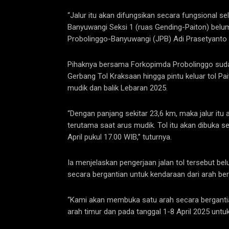
“Jalur itu akan difungsikan secara fungsional s
Banyuwangi Seksi 1 (ruas Gending-Paiton) belu
Probolinggo-Banyuwangi (JPB) Adi Prasetyanto d
Pihaknya bersama Forkopimda Probolinggo sudah 
Gerbang Tol Kraksaan hingga pintu keluar tol Pa
mudik dan balik Lebaran 2025.
“Dengan panjang sekitar 23,6 km, maka jalur it
terutama saat arus mudik. Tol itu akan dibuka s
April pukul 17.00 WIB,” tuturnya.
Ia menjelaskan pengerjaan jalan tol tersebut be
secara bergantian untuk kendaraan dari arah b
“Kami akan membuka satu arah secara berganti
arah timur dan pada tanggal 1-8 April 2025 untu