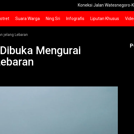
Koneksi Jalan Watesnegoro-Kunjorowe
otret
Suara Warga
Ning Sri
Infografis
Liputan Khusus
Vide
n jelang Lebaran
P
 Dibuka Mengurai
Lebaran