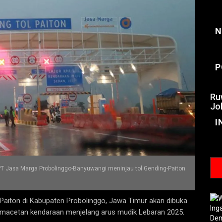
N
P
Ru
Jo
I
PT Jasa Marga Probolinggo-Banyuwangi meninjau tol Gending-Paiton
Paiton di Kabupaten Probolinggo, Jawa Timur akan dibuka
emacetan kendaraan menjelang arus mudik Lebaran 2025.