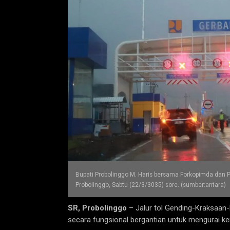
Bupati Probolinggo M. Haris bersama Forkopimda dan 
Probolinggo, Sabtu (22/3/3035) sore. (sumber:antara)
SR, Probolinggo
– Jalur tol Gending-Kraksaan-
secara fungsional bergantian untuk mengurai k