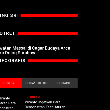
ING SRI
OTRET
watan Massal di Cagar Budaya Arca
ko Dolog Surabaya
NFOGRAFIS
POPULER
PILIHAN EDITOR
TERBARU
POLHUKAM
Wiranto Ingatkan Para
Demonstran Taati Aturan