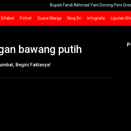
Bupati Fandi Akhmad Yani Dorong Pers Gresik Lebih 
Difabel
Potret
Suara Warga
Ning Sri
Infografis
Liputan Kh
P
gan bawang putih
umbat, Begini Faktanya!