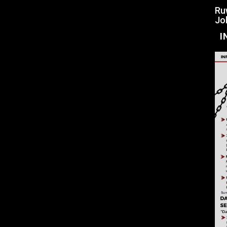
Ru
Jo
I