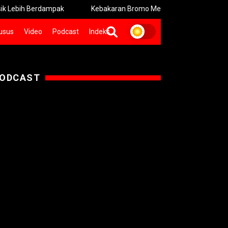
Berdampak
Kebakaran Bromo Meluas Pemadaman Terhambat Me
usus
Video
Podcast
Indeks
ODCAST