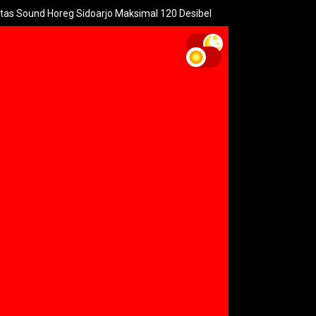
 Horeg Sidoarjo Maksimal 120 Desibel
Menteri PPPA: Festiva