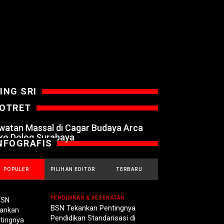
ING SRI
OTRET
watan Massal di Cagar Budaya Arca
ko Dolog Surabaya
NFOGRAFIS
POPULER
PILIHAN EDITOR
TERBARU
PENDIDIKAN & KESEHATAN
BSN Tekankan Pentingnya
Pendidikan Standarisasi di