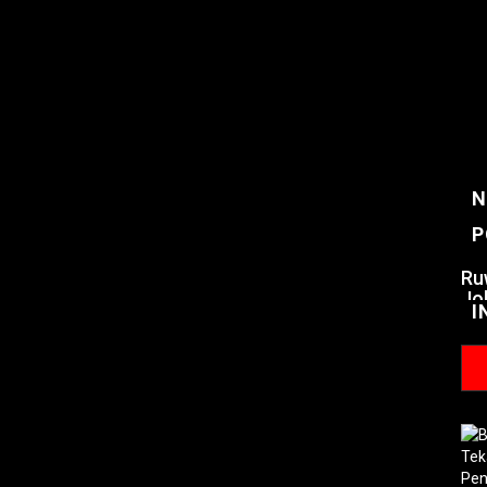
N
P
Ru
Jo
I