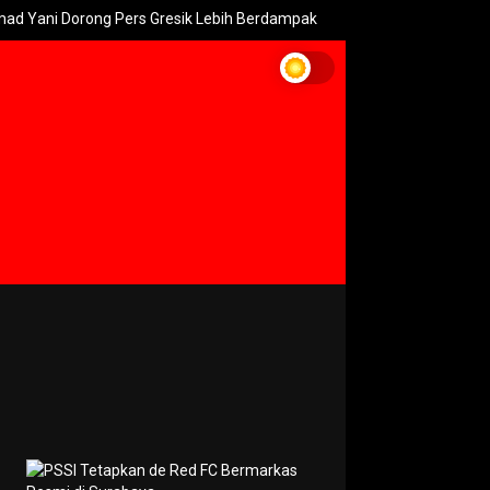
Dorong Pers Gresik Lebih Berdampak
Kebakaran Bromo Meluas