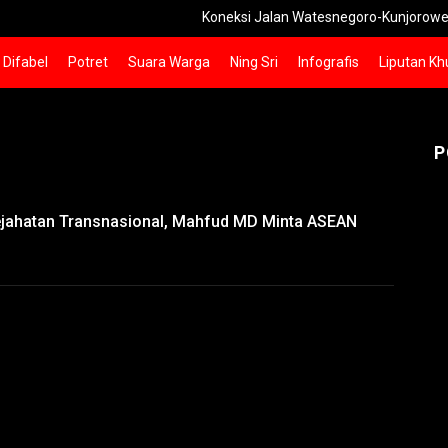
Koneksi Jalan Watesnegoro-Kunjorowesi Mojokert
Difabel
Potret
Suara Warga
Ning Sri
Infografis
Liputan Kh
P
Kejahatan Transnasional, Mahfud MD Minta ASEAN