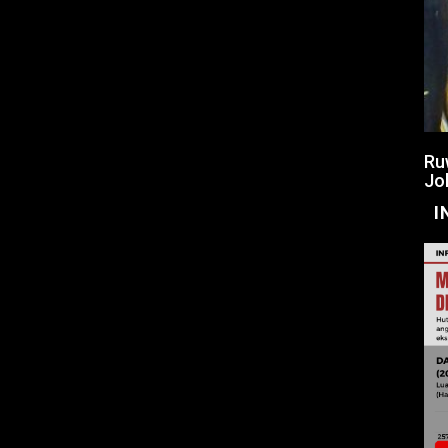
Ru
Jo
I