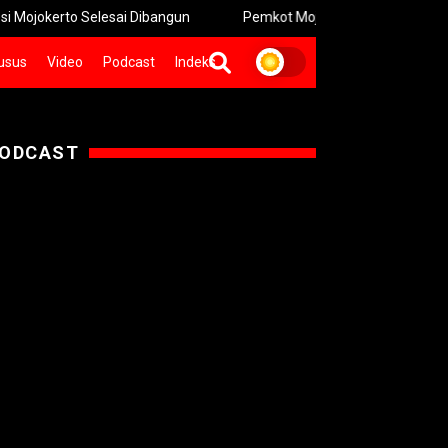
o Selesai Dibangun
Pemkot Mojokerto Hidupkan Permainan Trad
usus
Video
Podcast
Indeks
ODCAST