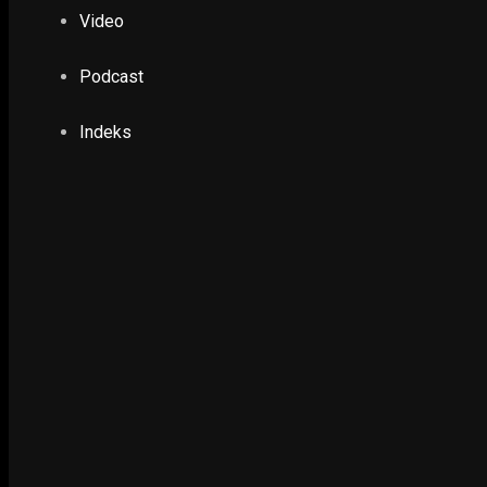
Menteri Agama Sebut Manuskrip Nusantara Sa
Video
20 September 2018
Podcast
EKONOMI & KESRA
Indeks
Pelaku UMKM di Panjang Jiwo Kesulitan Mengu
Jawaban Anas Karno
14 October 2022
EKONOMI & KESRA
Azwar Anas Terima Penghargaan Bupati Pemb
Sangat Baik
23 November 2019
POLHUKAM
Jokowi Ingatkan Masyarakat Gunakan Hak Pil
2 April 2019