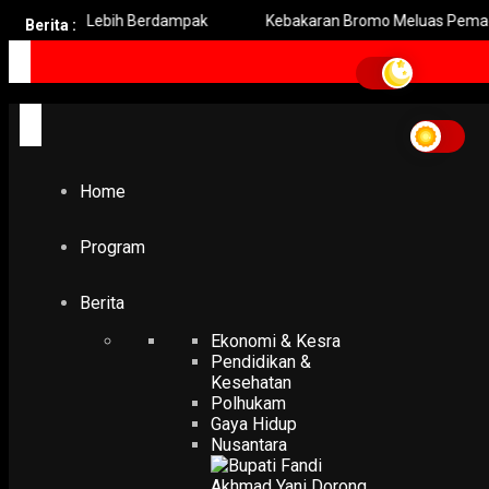
resik Lebih Berdampak
Kebakaran Bromo Meluas Pemadaman T
Berita :
Home
Konsul Jenderal RI Houston
Konsul Jenderal RI Houst
Home
POLHUKAM
Hasil Persidangan Pelaku Tabrakan yang Menewaskan WN
di Louisiana Dua Tahun Lalu
Program
16 January 2020
Berita
Ekonomi & Kesra
Pendidikan &
Kesehatan
Polhukam
Gaya Hidup
Nusantara