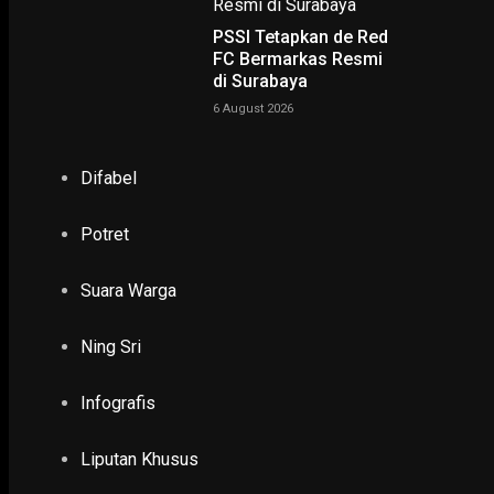
PSSI Tetapkan de Red
FC Bermarkas Resmi
di Surabaya
6 August 2026
NING SRI
Difabel
POTRET
Potret
Ruwatan Massal di Cagar Budaya Arca Joko Dolog Surab
Suara Warga
INFOGRAFIS
Ning Sri
POPULER
PILIHAN EDITOR
Infografis
TERBARU
Liputan Khusus
NUSANTARA, PENDIDIKAN & KESEHATAN