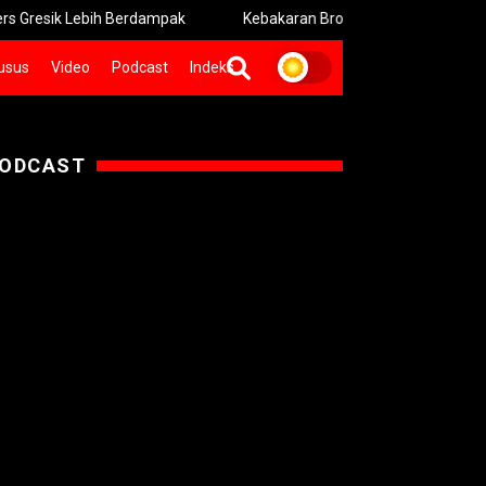
Lebih Berdampak
Kebakaran Bromo Meluas Pemadaman Terham
usus
Video
Podcast
Indeks
ODCAST