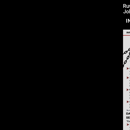
Ru
Jo
I