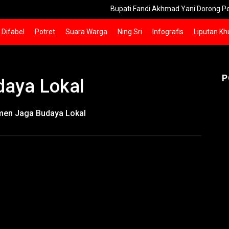
Bupati Fandi Akhmad Yani Dorong Pers Gresik 
Difabel
Potret
Suara Warga
Ning Sri
Infografis
Liputan Kh
P
aya Lokal
men Jaga Budaya Lokal