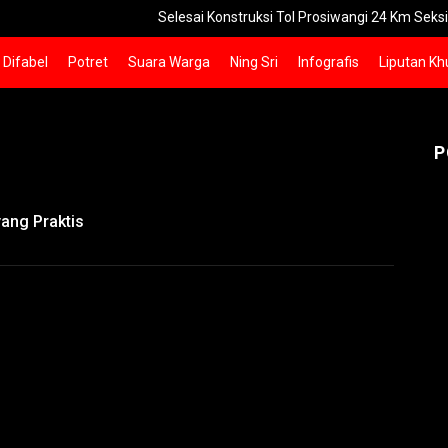
Selesai Konstruksi Tol Prosiwangi 24 Km Seksi 1-2 Siap O
Difabel
Potret
Suara Warga
Ning Sri
Infografis
Liputan Kh
P
yang Praktis