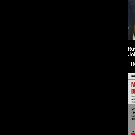
Ru
Jo
I