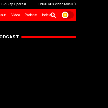
perasi
UNGU Rilis Video Musik “Utara-Selatan” Sambut Konser 3
usus
Video
Podcast
Indeks
ODCAST