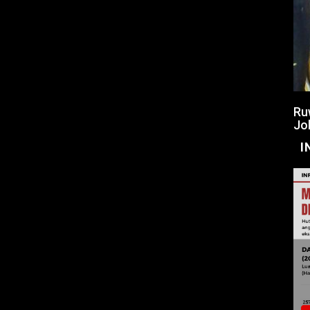
Ru
Jo
I