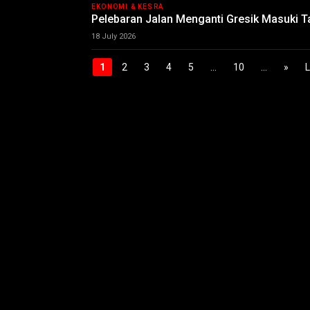
EKONOMI & KESRA
Pelebaran Jalan Menganti Gresik Masuki 
18 July 2026
1
2
3
4
5
...
10
...
»
L