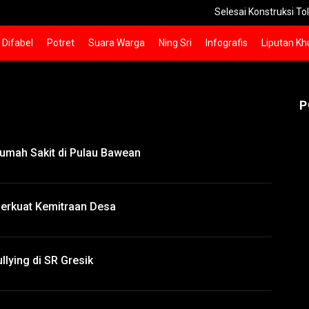
Selesai Konstruksi Tol Prosiwang
Difabel
Potret
Suara Warga
Ning Sri
Infografis
Liputan Kh
P
umah Sakit di Pulau Bawean
erkuat Kemitraan Desa
lying di SR Gresik