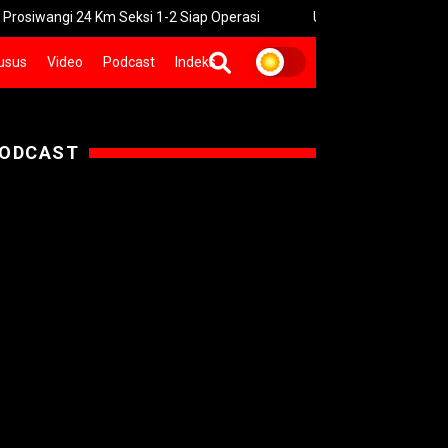
i 24 Km Seksi 1-2 Siap Operasi
UNGU Rilis Video Musik “Utara-S
usus
Video
Podcast
Indeks
ODCAST