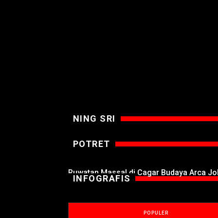
NING SRI
POTRET
Ruwatan Massal di Cagar Budaya Arca J
INFOGRAFIS
POPULER