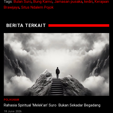
Tags:
Bulan Suro
,
Bung Karno
,
Jamasan pusaka
,
kediri
,
Kerajaan
Brawijaya
,
Situs Ndalem Pojok
BERITA TERKAIT
POLHUKAM
Rahasia Spiritual ‘Melek’an’ Suro Bukan Sekadar Begadang
18 June 2026