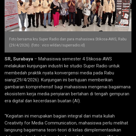
Foto bersama kru Super Radio dan para mahasiswa Stikosa-AWS, Rabu
(29/4/2026). (foto : vico wildan/superradio.id)
SR, Surabaya
– Mahasiswa semester 4 Stikosa-AWS
melakukan kunjungan industri ke studio Super Radio untuk
membedah praktik nyata konvergensi media pada Rabu
siang(29/4/2026). Kunjungan ini bertujuan memberikan
gambaran komprehensif bagi mahasiswa mengenai bagaimana
ekosistem kerja media penyiaran bertahan di tengah gempuran
era digital dan kecerdasan buatan (AI).
“Kegiatan ini merupakan bagian integral dari mata kuliah
Creativity for Media Communication, mahasiswa perlu melihat
langsung bagaimana teori-teori di kelas diimplementasikan