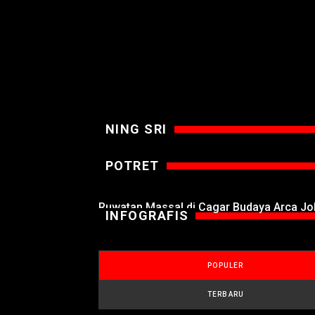
NING SRI
POTRET
Ruwatan Massal di Cagar Budaya Arca J
INFOGRAFIS
POPULER
TERBARU