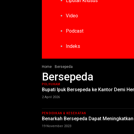
Liputan Khusus
Video
Podcast
Indeks
Home
Bersepeda
Bersepeda
POLHUKAM
Bupati Ipuk Bersepeda ke Kantor Demi H
2 April 2026
PENDIDIKAN & KESEHATAN
Benarkah Bersepeda Dapat Meningkatkan R
19 November 2023