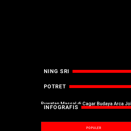
NING SRI
POTRET
Ruwatan Massal di Cagar Budaya Arca J
INFOGRAFIS
POPULER