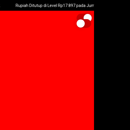
upiah Ditutup di Level Rp17.897 pada Jumat
Koneksi Jalan Wat