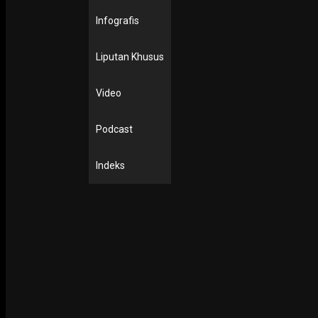
Infografis
Liputan Khusus
Video
Podcast
Indeks
EKONOMI & KESRA
Bangkitkan Perekonomian, John Thamrun : UMKM Tak Bi
Berjuang Sendirian
13 March 2022
EKONOMI & KESRA
Taruna Merah Putih dan BKN Surabaya Gelar Festival
Pemuda di Kawasan Pesisir Bulak