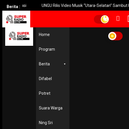
perasi
UNGU Rilis Video Musik “Utara-Selatan” Sambut Konser 
Berita :
Home
Home
bangkitkan perekonomian
bangkitkan perekonomian
Program
EKONOMI & KESRA
Armuji : Ramadan Jadi Momentum Tingkatkan Perekonom
Berita
di Surabaya
20 March 2023
Difabel
Potret
Suara Warga
Ning Sri