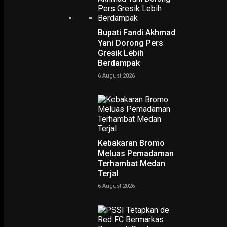
Bupati Fandi Akhmad
Yani Dorong Pers
Gresik Lebih
Berdampak
Home
Ratusan Pelajar Kunjungi Rumah Kelahiran Bung Karno
Ratusan Pelajar Kunjungi
6 August 2026
Rumah Kelahiran Bung
Karno
-
Yovie Wicaksono
6 June 2022
Kebakaran Bromo
Meluas Pemadaman
Terhambat Medan
Terjal
6 August 2026