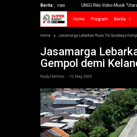
m Seksi 1-2 Siap Operasi
Berita :
UNGU Rilis Video Musik “Utara-Selata
Home
Program
Berita
Home
Jasamarga Lebarkan Ruas Tol Surabaya-Gempo
Jasamarga Lebarka
Gempol demi Kelanc
-
Rudy Hartono
12 May 2026