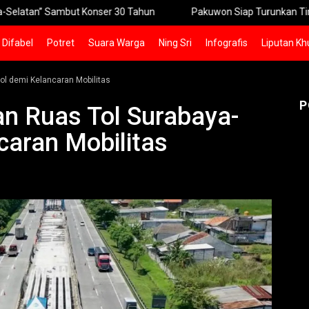
n” Sambut Konser 30 Tahun
Pakuwon Siap Turunkan Tinggi Pagar
Difabel
Potret
Suara Warga
Ning Sri
Infografis
Liputan Kh
l demi Kelancaran Mobilitas
P
n Ruas Tol Surabaya-
aran Mobilitas