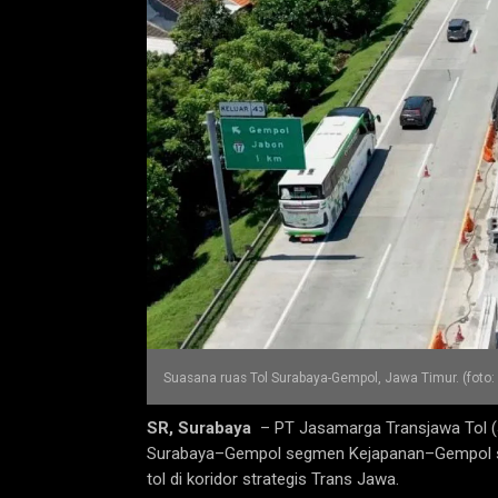
Suasana ruas Tol Surabaya-Gempol, Jawa Timur. (foto:
SR, Surabaya
– PT Jasamarga Transjawa Tol (J
Surabaya–Gempol segmen Kejapanan–Gempol seba
tol di koridor strategis Trans Jawa.