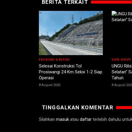
BERITA TERKAIT
EKONOMI & KESRA
GAYA HIDUP
Selesai Konstruksi Tol
UNGU Rilis
Prosiwangi 24 Km Seksi 1-2 Siap
Selatan” 
Operasi
Tahun
8 August 2026
8 August 202
TINGGALKAN KOMENTAR
Silahkan
masuk
atau
daftar
terlebih dahulu unt