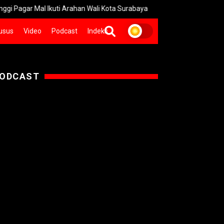
 Mal Ikuti Arahan Wali Kota Surabaya
Geger! Polisi Sita 996 S
usus
Video
Podcast
Indeks
ODCAST